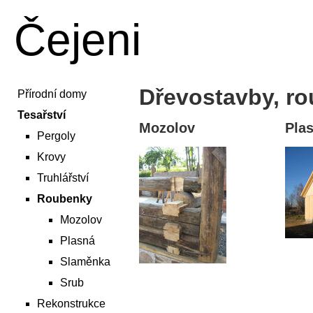
Čejeni
Dřevostavby, r
Přírodní domy
Tesařství
Mozolov
Pla
Pergoly
Krovy
Truhlářství
Roubenky
Mozolov
Plasná
Slaměnka
Srub
Rekonstrukce