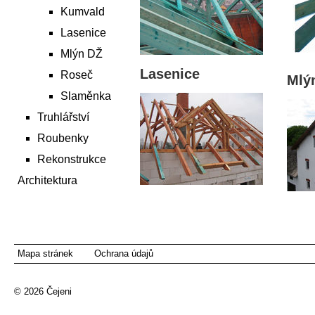
Kumvald
Lasenice
Mlýn DŽ
Lasenice
Roseč
Mlý
Slaměnka
Truhlářství
Roubenky
Rekonstrukce
Architektura
Mapa stránek
Ochrana údajů
© 2026
Čejeni