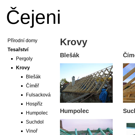
Čejeni
Krovy
Přírodní domy
Tesařství
Blešák
Čím
Pergoly
Krovy
Blešák
Číměř
Fulsacková
Hospříz
Humpolec
Suc
Humpolec
Suchdol
Vinoř