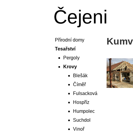
Čejeni
Kumv
Přírodní domy
Tesařství
Pergoly
Krovy
Blešák
Číměř
Fulsacková
Hospříz
Humpolec
Suchdol
Vinoř