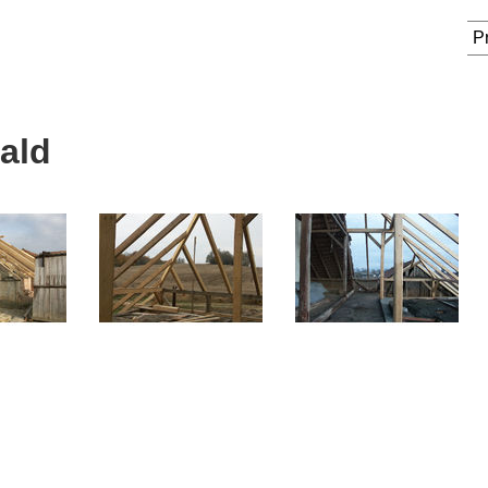
P
ald