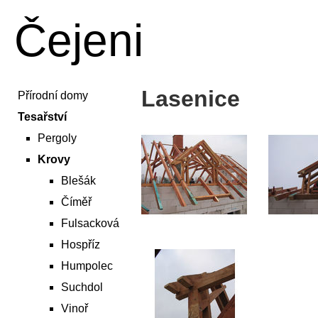
Čejeni
Lasenice
Přírodní domy
Tesařství
Pergoly
Krovy
Blešák
Číměř
Fulsacková
Hospříz
Humpolec
Suchdol
Vinoř