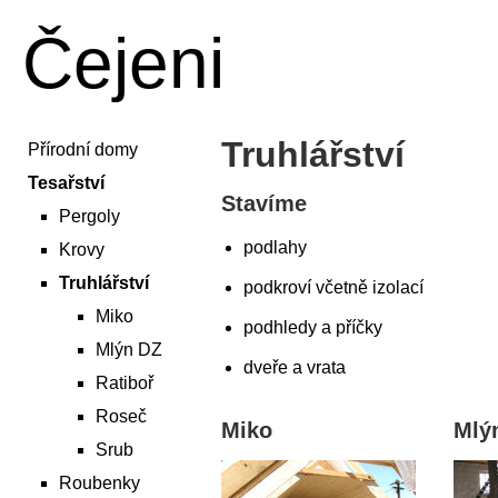
Čejeni
Truhlářství
Přírodní domy
Tesařství
Stavíme
Pergoly
podlahy
Krovy
Truhlářství
podkroví včetně izolací
Miko
podhledy a příčky
Mlýn DZ
dveře a vrata
Ratiboř
Roseč
Miko
Mlý
Srub
Roubenky