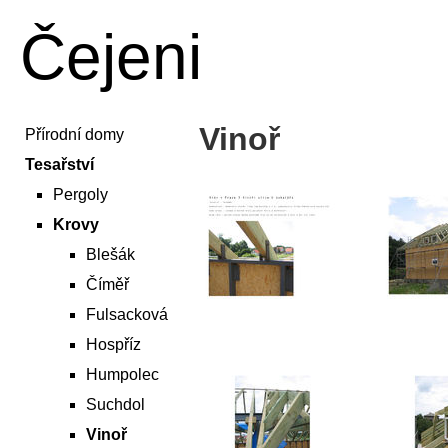
Čejeni
Vinoř
Přírodní domy
Tesařství
Pergoly
Krovy
Blešák
Číměř
Fulsacková
Hospříz
Humpolec
Suchdol
Vinoř